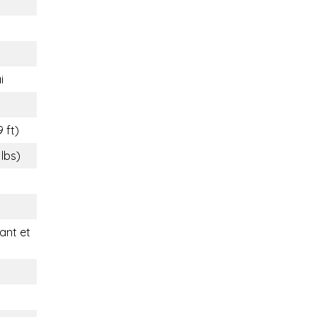
i
9 ft)
 lbs)
nt et