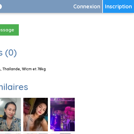
Connexion
Inscription
essage
 (0)
 Thaïlande, 181cm et 78kg
milaires