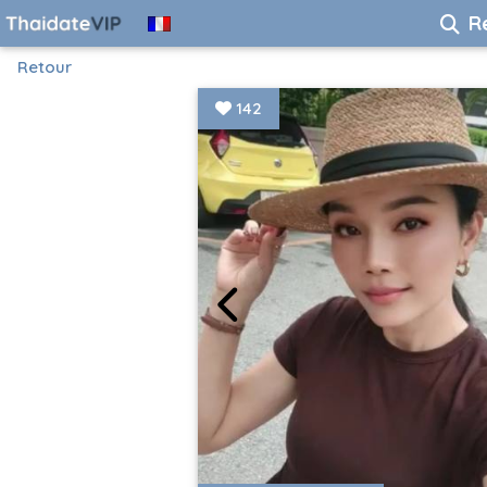
R
Retour
142