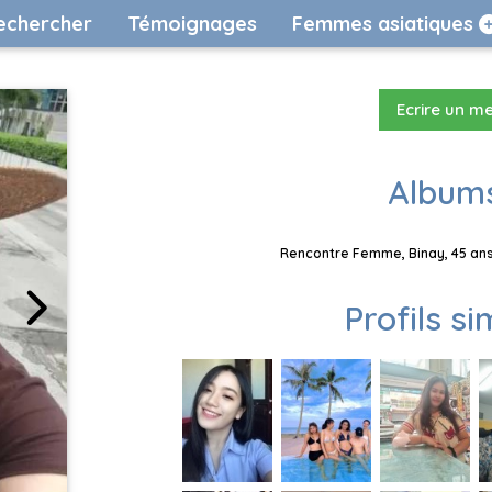
echercher
Témoignages
Femmes asiatiques
Ecrire un m
Albums
Rencontre Femme, Binay, 45 ans,
Profils si