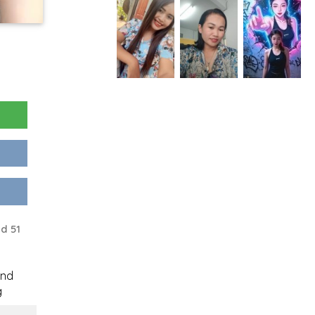
d 51
end
g