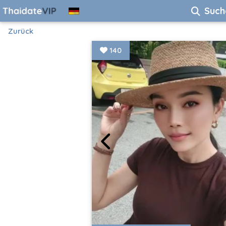
Such
Zurück
140