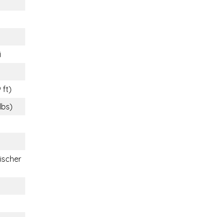
i
 ft)
lbs)
ischer