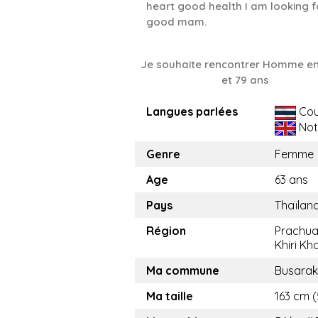
heart good health I am looking f
good mam.
Je souhaite rencontrer Homme en
et 79 ans
Langues parlées
Cou
Not
Genre
Femme
Age
63 ans
Pays
Thaïlan
Région
Prachu
Khiri Kh
Ma commune
Busara
Ma taille
163 cm (5