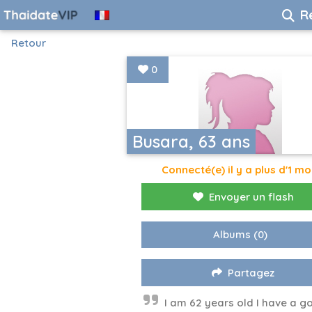
R
Retour
0
Busara, 63 ans
Connecté(e) il y a plus d'1 mo
Envoyer un flash
Albums
(0)
Partagez
I am 62 years old I have a g