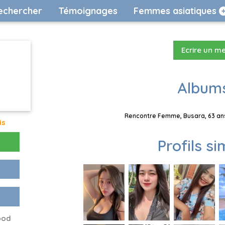
echercher
Témoignages
Femmes asiatiques
Ecrire un m
Albums
Rencontre Femme, Busara, 63 ans
is
Profils si
ood