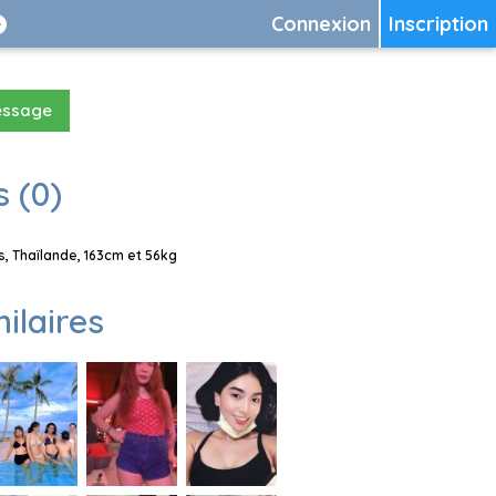
Connexion
Inscription
essage
 (0)
, Thaïlande, 163cm et 56kg
milaires