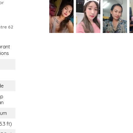
or
tre 62
rant
ions
de
ap
an
kum
.3 ft)