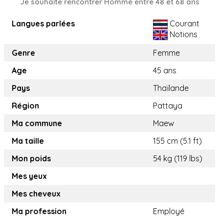
Je souhaite rencontrer Homme entre 48 et 68 ans
Langues parlées
Courant
Notions
Genre
Femme
Age
45 ans
Pays
Thaïlande
Région
Pattaya
Ma commune
Maew
Ma taille
155 cm (5.1 ft)
Mon poids
54 kg (119 lbs)
Mes yeux
Mes cheveux
Ma profession
Employé