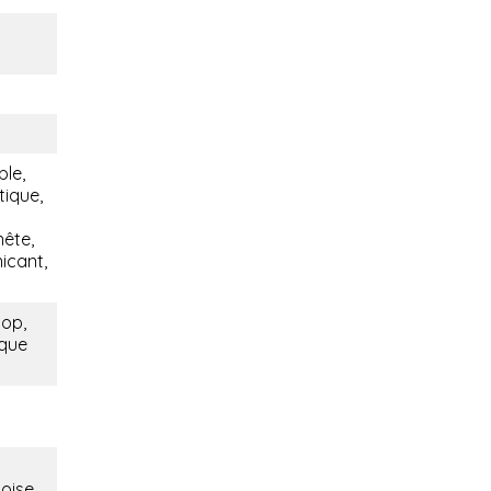
ble,
tique,
nête,
icant,
hop,
ique
noise