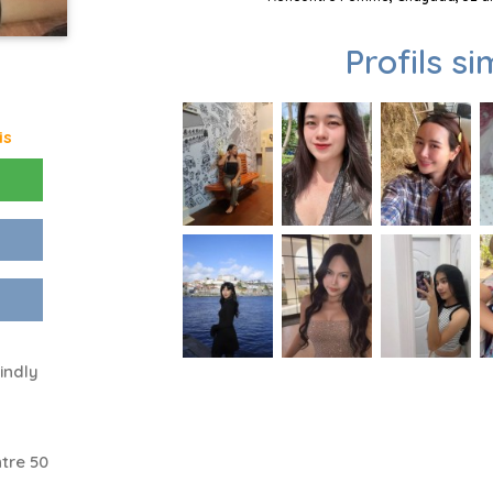
Profils si
is
indly
tre 50