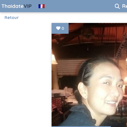
R
Retour
0