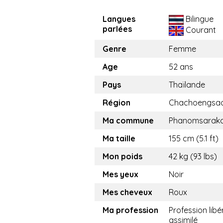
Langues
Bilingue
parlées
Courant
Genre
Femme
Age
52 ans
Pays
Thaïlande
Région
Chachoengsa
Ma commune
Phanomsarak
Ma taille
155 cm (5.1 ft)
Mon poids
42 kg (93 lbs)
Mes yeux
Noir
Mes cheveux
Roux
Ma profession
Profession libé
assimilé