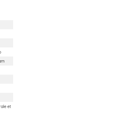
o
am
rale et