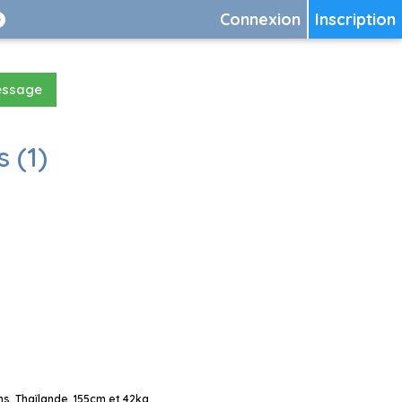
Connexion
Inscription
essage
 (1)
, Thaïlande, 155cm et 42kg