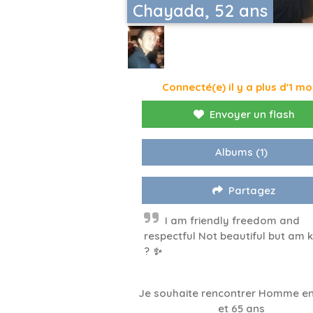
Chayada, 52 ans
Connecté(e) il y a plus d'1 mo
Envoyer un flash
Albums
(1)
Partagez
I am friendly freedom and
respectful Not beautiful but am k
? ✨️
Je souhaite rencontrer Homme en
et 65 ans