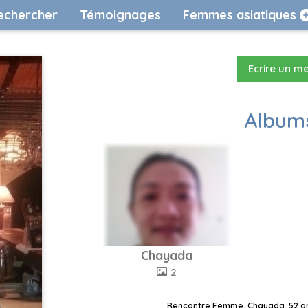
echercher
Témoignages
Femmes asiatiques
Ecrire un m
Albums
Chayada
2
Rencontre Femme, Chayada, 52 ans