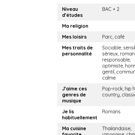
Niveau
BAC + 2
d’études
Ma religion
Mes loisirs
Parc, café
Mes traits de
Sociable, sensi
personnalité
sérieux, roman
responsable,
optimiste, hon
gentil, commun
calme
J’aime ces
Pop-rock, hip 
genres de
country, class
musique
Je lis
Romans
habituellement
Ma cuisine
Thailandaïse,
favorite
japonaise, chi