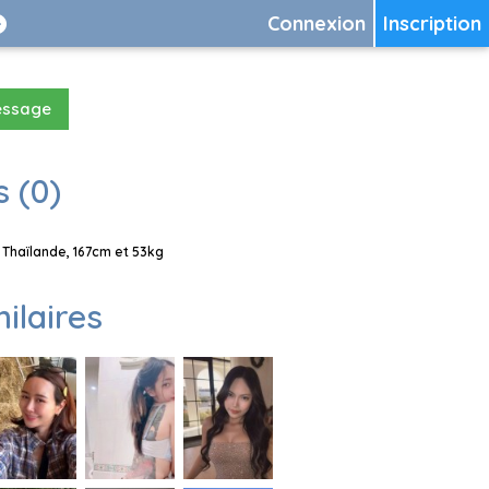
Connexion
Inscription
essage
 (0)
Thaïlande, 167cm et 53kg
milaires