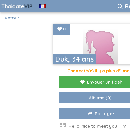
R
Retour
0
Duk, 34 ans
Connecté(e) il y a plus d'1 mo
Envoyer un flash
Albums
(0)
Partagez
Hello. nice to meet you . I'm