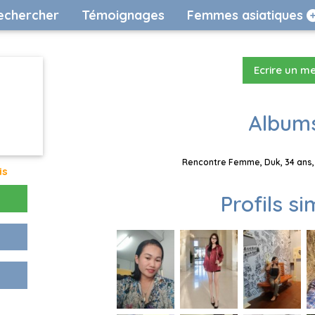
echercher
Témoignages
Femmes asiatiques
Ecrire un m
Albums
Rencontre Femme, Duk, 34 ans, 
is
Profils si