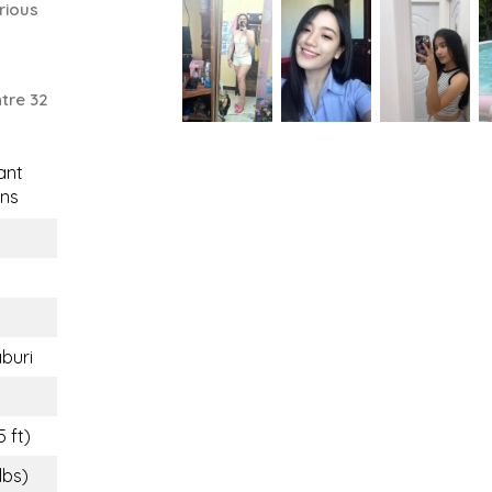
rious
tre 32
ant
ns
buri
5 ft)
lbs)