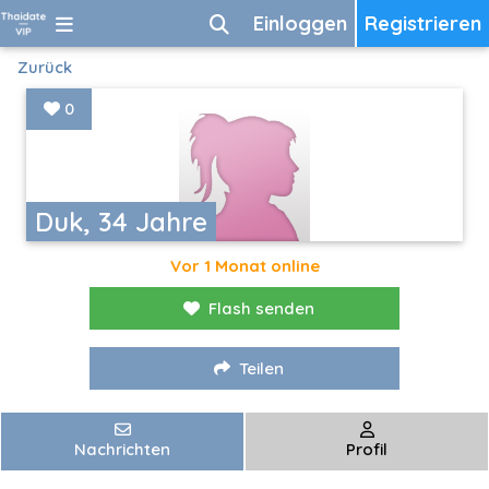
Einloggen
Registrieren
Zurück
0
Duk, 34 Jahre
Vor 1 Monat online
Flash senden
Teilen
Nachrichten
Profil