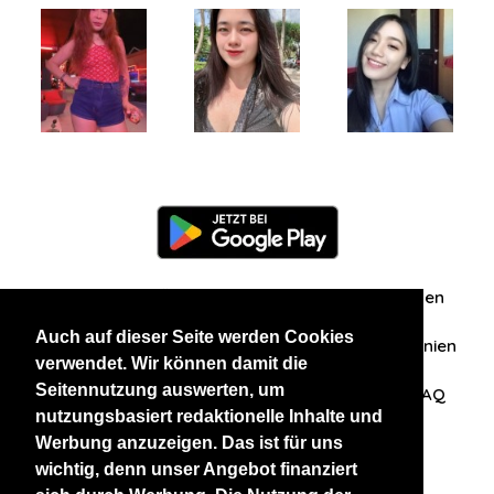
Information
Über uns
Zuschriften/Erfahrungen
Auch auf dieser Seite werden Cookies
Datenschutzerklärung
AGB
Datenschutzrichtlinien
verwendet. Wir können damit die
Seitennutzung auswerten, um
Nehmen Sie Kontakt mit uns auf
Affiliation
FAQ
nutzungsbasiert redaktionelle Inhalte und
Werbung anzuzeigen. Das ist für uns
Unsere anderen Websites
wichtig, denn unser Angebot finanziert