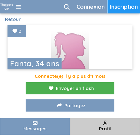
Connexion
Inscription
Retour
0
Fanta, 34 ans
Connecté(e) il y a plus d'1 mois
Envoyer un flash
Partagez
Messages
Profil