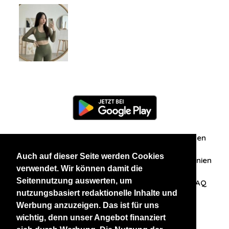
Information
Über uns
Zuschriften/Erfahrungen
Auch auf dieser Seite werden Cookies
Datenschutzerklärung
AGB
Datenschutzrichtlinien
verwendet. Wir können damit die
Seitennutzung auswerten, um
Nehmen Sie Kontakt mit uns auf
Affiliation
FAQ
nutzungsbasiert redaktionelle Inhalte und
Werbung anzuzeigen. Das ist für uns
Unsere anderen Websites
wichtig, denn unser Angebot finanziert