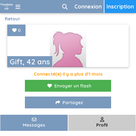
Connexion
Inscription
Retour
0
Gift, 42 ans
Connecté(e) il y a plus d'1 mois
Envoyer un flash
Partagez
Messages
Profil