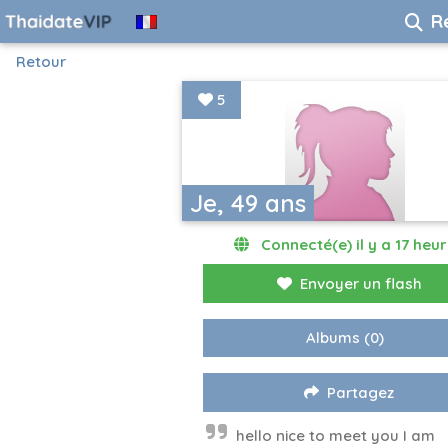
R
Retour
5
Je, 49 ans
Connecté(e) il y a 17 heu
Envoyer un flash
Albums
(0)
Partagez
hello nice to meet you I am