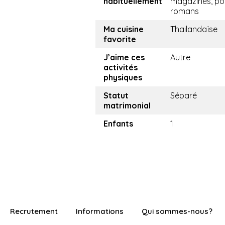
habituellement
magazines, p
romans
Ma cuisine
Thailandaïse
favorite
J’aime ces
Autre
activités
physiques
Statut
Séparé
matrimonial
Enfants
1
Recrutement
Informations
Qui sommes-nous?