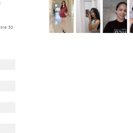
n
tre 30