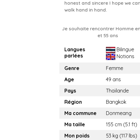
honest and sincere I hope we ca
walk hand in hand.
Je souhaite rencontrer Homme en
et 55 ans
Langues
Bilingue
parlées
Notions
Genre
Femme
Age
49 ans
Pays
Thaïlande
Région
Bangkok
Ma commune
Donmeang
Ma taille
155 cm (5.1 ft)
Mon poids
53 kg (117 lbs)