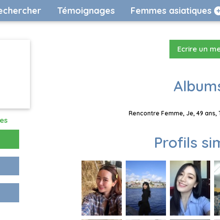
echercher
Témoignages
Femmes asiatiques
Ecrire un m
Albums
Rencontre Femme, Je, 49 ans, 
res
Profils si