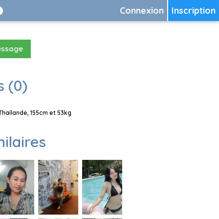
Connexion
Inscription
essage
 (0)
Thaïlande, 155cm et 53kg
milaires