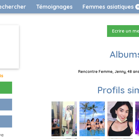
echercher
Témoignages
Femmes asiatiques
Ecrire un m
Albums
Rencontre Femme, Jenny, 48 ans,
is
Profils si
ve