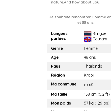
nature.And how about you.
Je souhaite rencontrer Homme en
et 55 ans
Langues
Bilingue
parlées
Courant
Genre
Femme
Age
48 ans
Pays
Thaïlande
Région
Krabi
Ma commune
กระบี่
Ma taille
158 cm (5.2 ft)
Mon poids
57 kg (126 lbs)