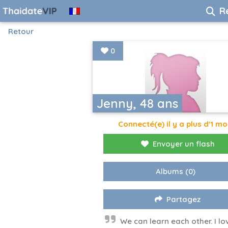
R
Retour
0
Jenny, 48 ans
Connecté(e) il y a plus d'1 mo
Envoyer un flash
Albums
(0)
Partagez
We can learn each other. I lo