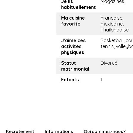
Je lis
Magazines
habituellement
Ma cuisine
Française,
favorite
mexicaine,
Thailandaïse
J’aime ces
Basketball, cou
activités
tennis, volleyba
physiques
Statut
Divorcé
matrimonial
Enfants
1
Recrutement
Informations
Qui sommes-nous?