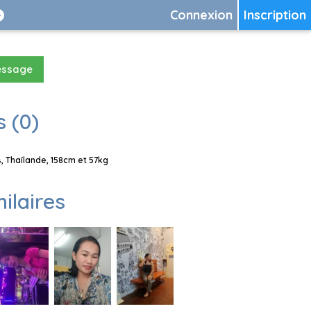
Connexion
Inscription
essage
 (0)
 Thaïlande, 158cm et 57kg
milaires