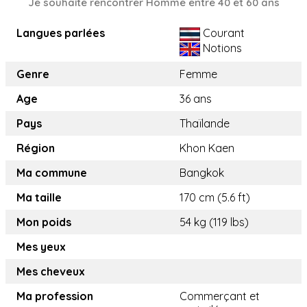
Je souhaite rencontrer Homme entre 40 et 60 ans
Langues parlées
Courant
Notions
Genre
Femme
Age
36 ans
Pays
Thaïlande
Région
Khon Kaen
Ma commune
Bangkok
Ma taille
170 cm (5.6 ft)
Mon poids
54 kg (119 lbs)
Mes yeux
Mes cheveux
Ma profession
Commerçant et