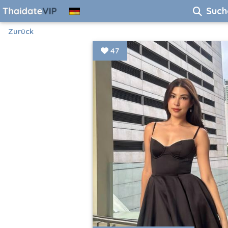
Such
Zurück
47