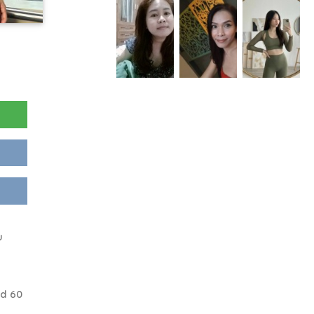
u
nd 60