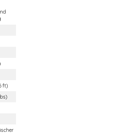
end
g
n
 ft)
lbs)
ischer