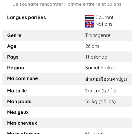
Je souhaite rencontrer Homme entre 18 et 30 ans
Langues parlées
Courant
Notions
Genre
Transgenre
Age
26 ans
Pays
Thaïlande
Région
Samut Prakan
Ma commune
อำเภอเมืองนครปฐม
Ma taille
175 cm (5.7 ft)
Mon poids
52 kg (115 lbs)
Mes yeux
Mes cheveux
Ma profession
Etudiant