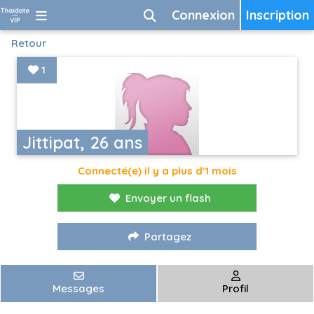
Connexion
Inscription
Retour
1
Jittipat, 26 ans
Connecté(e) il y a plus d'1 mois
Envoyer un flash
Partagez
Messages
Profil