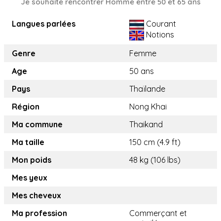
Je souhaite rencontrer Homme entre 50 et 65 ans
Langues parlées
Courant
Notions
Genre
Femme
Age
50 ans
Pays
Thaïlande
Région
Nong Khai
Ma commune
Thaikand
Ma taille
150 cm (4.9 ft)
Mon poids
48 kg (106 lbs)
Mes yeux
Mes cheveux
Ma profession
Commerçant et