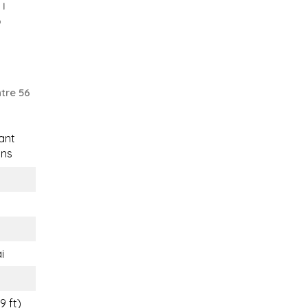
 I
o
tre 56
ant
ons
i
9 ft)