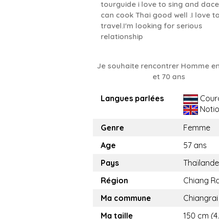
tourguide i love to sing and dace
can cook Thai good well .I love t
travel.I'm looking for serious
relationship
Je souhaite rencontrer Homme en
et 70 ans
Langues parlées
Cour
Noti
Genre
Femme
Age
57 ans
Pays
Thaïlande
Région
Chiang Ra
Ma commune
Chiangrai
Ma taille
150 cm (4.