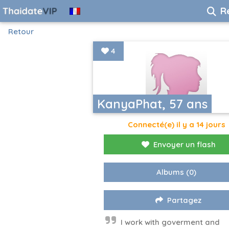
R
Retour
4
KanyaPhat, 57 ans
Connecté(e) il y a 14 jours
Envoyer un flash
Albums
(0)
Partagez
I work with goverment and