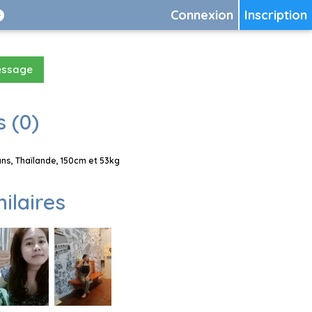
Connexion
Inscription
essage
 (0)
s, Thaïlande, 150cm et 53kg
milaires