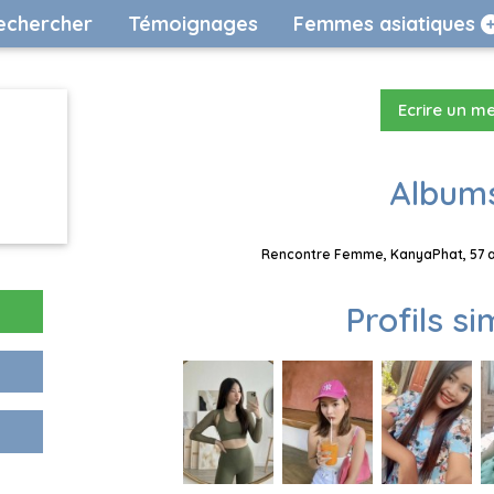
echercher
Témoignages
Femmes asiatiques
Ecrire un m
Albums
Rencontre Femme, KanyaPhat, 57 an
Profils si