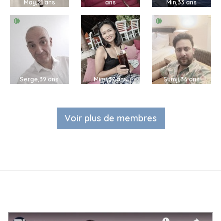
May,21 ans
ans
Min,33 ans
Serge,39 ans
Mimi,37 ans
Sumji,36 ans
Voir plus de membres