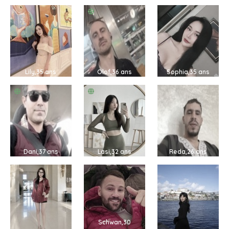
Lily,35 ans
Olof,36 ans
Sophia,35 ans
Dani,37 ans
Lasi,32 ans
Reda,26 ans
Schwan,30