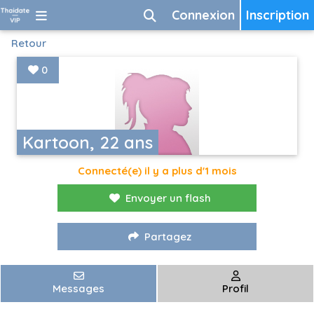
Connexion
Inscription
Retour
0
Kartoon, 22 ans
Connecté(e) il y a plus d'1 mois
Envoyer un flash
Partagez
Messages
Profil