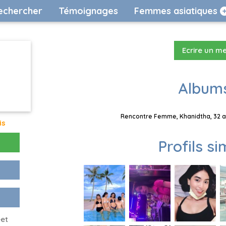
echercher
Témoignages
Femmes asiatiques
Ecrire un m
Albums
Rencontre Femme, Khanidtha, 32 an
is
Profils si
eet