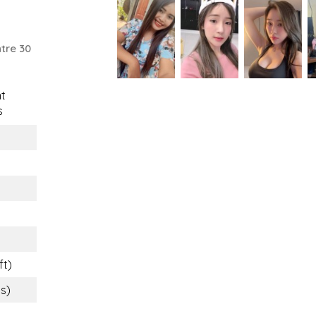
tre 30
t
s
i
ft)
bs)