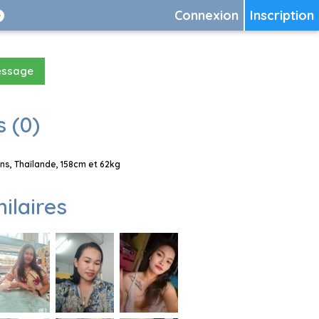
Connexion
Inscription
essage
 (0)
s, Thaïlande, 158cm et 62kg
milaires