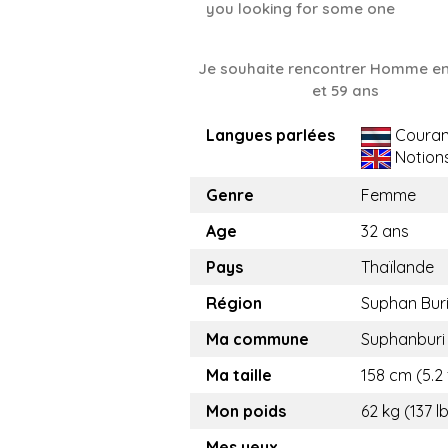
you looking for some one
Je souhaite rencontrer Homme en
et 59 ans
Langues parlées
Couran
Notion
Genre
Femme
Age
32 ans
Pays
Thaïlande
Région
Suphan Bur
Ma commune
Suphanburi
Ma taille
158 cm (5.2 
Mon poids
62 kg (137 l
Mes yeux