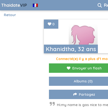
R
Retour
0
Khanidtha, 32 ans
Connecté(e) il y a plus d'1 mo
Envoyer un flash
Albums
(0)
Partagez
Hi.my name is gas nice to m