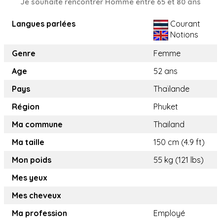
Je souhaite rencontrer Homme entre 65 et 80 ans
Langues parlées
Courant
Notions
Genre
Femme
Age
52 ans
Pays
Thaïlande
Région
Phuket
Ma commune
Thailand
Ma taille
150 cm (4.9 ft)
Mon poids
55 kg (121 lbs)
Mes yeux
Mes cheveux
Ma profession
Employé