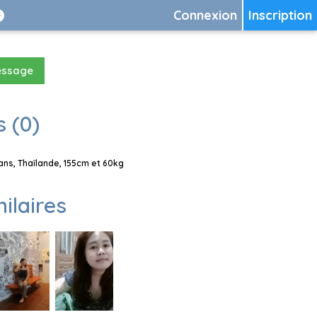
Connexion
Inscription
essage
 (0)
s, Thaïlande, 155cm et 60kg
milaires