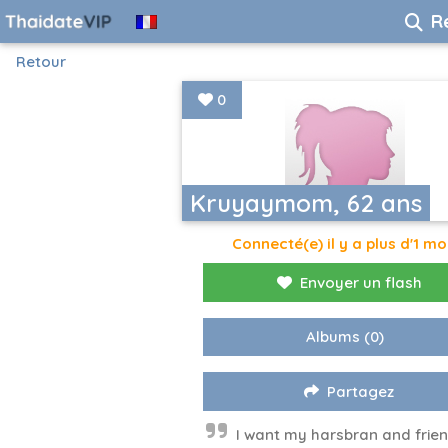
R
Retour
0
Kruyaymom, 62 ans
Connecté(e) il y a plus d'1 mo
Envoyer un flash
Albums
(0)
Partagez
I want my harsbran and frie