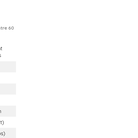
tre 60
t
s
m
t)
bs)