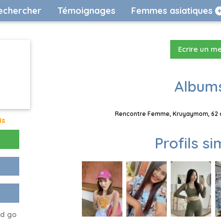
echercher
Témoignages
Femmes asiatiques
Ecrire un m
Albums
Rencontre Femme, Kruyaymom, 62 an
is
Profils si
nd go