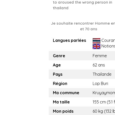
to aroused the wrong person in
thailand
Je souhaite rencontrer Homme en
et 70 ans
Langues parlées
Couran
Notion
Genre
Femme
Age
62 ans
Pays
Thaïlande
Région
Lop Buri
Ma commune
Kruyaymo
Ma taille
155 cm (5.1 f
Mon poids
60 kg (132 l