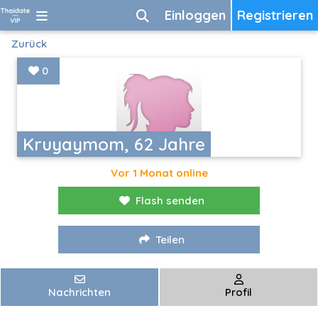
Einloggen
Registrieren
Zurück
0
Kruyaymom, 62 Jahre
Vor 1 Monat online
Flash senden
Teilen
Nachrichten
Profil