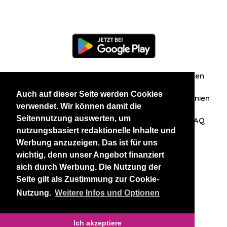
Information
Über uns
Zuschriften/Erfahrungen
Auch auf dieser Seite werden Cookies
Datenschutzerklärung
AGB
Datenschutzrichtlinien
verwendet. Wir können damit die
Seitennutzung auswerten, um
Nehmen Sie Kontakt mit uns auf
Affiliation
FAQ
nutzungsbasiert redaktionelle Inhalte und
Werbung anzuzeigen. Das ist für uns
Unsere anderen Websites
wichtig, denn unser Angebot finanziert
sich durch Werbung. Die Nutzung der
BlackAndBeauties
RussianKisses
Seite gilt als Zustimmung zur Cookie-
Nutzung.
Weitere Infos und Optionen
Copyright 2026 thaidatevip
Ich akzeptiere