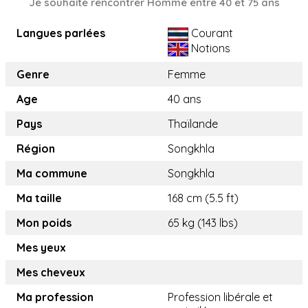
Je souhaite rencontrer Homme entre 40 et 75 ans
Langues parlées
Courant
Notions
Genre
Femme
Age
40 ans
Pays
Thaïlande
Région
Songkhla
Ma commune
Songkhla
Ma taille
168 cm (5.5 ft)
Mon poids
65 kg (143 lbs)
Mes yeux
Mes cheveux
Ma profession
Profession libérale et