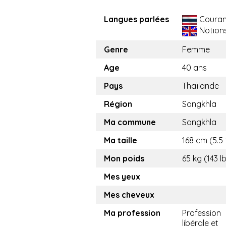
Langues parlées
Couran
Notion
Genre
Femme
Age
40 ans
Pays
Thaïlande
Région
Songkhla
Ma commune
Songkhla
Ma taille
168 cm (5.5 
Mon poids
65 kg (143 l
Mes yeux
Mes cheveux
Ma profession
Profession
libérale et