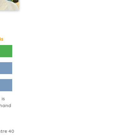
is
 is
 hand
tre 40