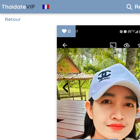
R
Retour
0