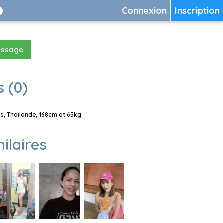
Connexion
Inscription
essage
 (0)
, Thaïlande, 168cm et 65kg
milaires