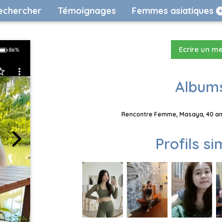
echercher
Témoignages
Femmes asiatiques
Ecrire un m
Albums
Rencontre Femme, Masaya, 40 ans
Profils si