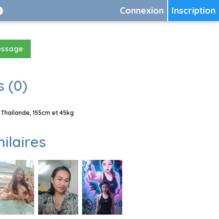
Connexion
Inscription
essage
 (0)
Thaïlande, 155cm et 45kg
milaires