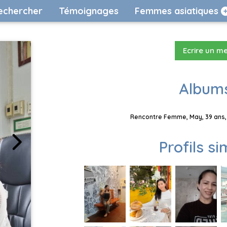
echercher
Témoignages
Femmes asiatiques
Ecrire un m
Albums
Rencontre Femme, May, 39 ans, 
Profils si