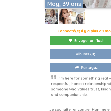
May, 39 ans
Connecté(e) il y a plus d'1 mo
Envoyer un flash
Albums
(0)
Partagez
I’m here for something real 
respectful, honest relationship wi
someone who values trust, kindn
and companionship.
Je souhaite rencontrer Homme en