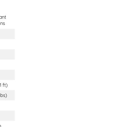
ant
ons
1 ft)
lbs)
n