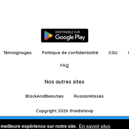
Témoignages
Politique de confidentialité
CGU
FAQ
Nos autres sites
BlackAndBeauties
RussianKisses
Copyright 2026 thaidatevip
ur avec fonctionnalités restreintes
Je m'inscris GR
 meilleure expérience sur notre site.
En savoir plus