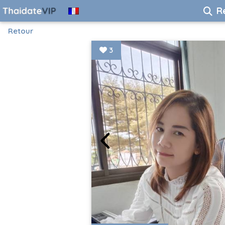
R
Retour
3