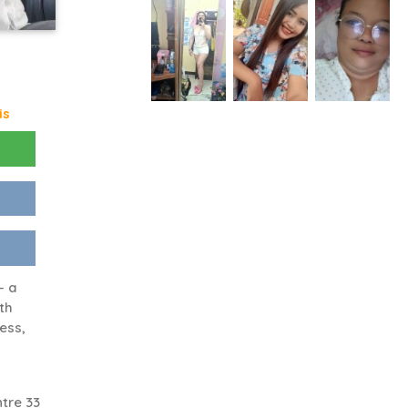
is
— a
th
ess,
tre 33