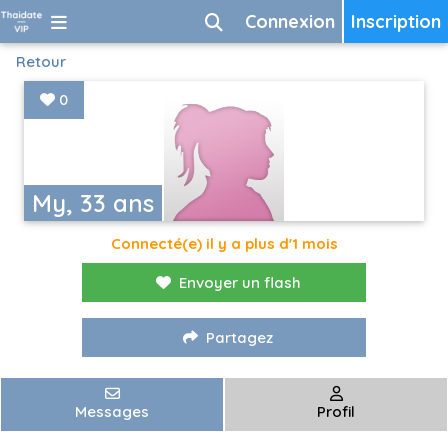
Connexion
Inscription
Retour
0
My, 33 ans
Connecté(e) il y a plus d'1 mois
Envoyer un flash
Partagez
Messages
Profil