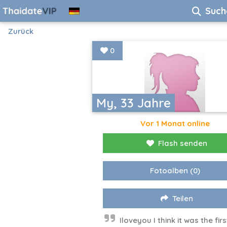
Such
Zurück
0
My, 33 Jahre
Vor 1 Monat online
Flash senden
Fotoalben
(0)
Teilen
Iloveyou I think it was the firs