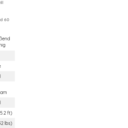
ill
nd 60
eßend
ig
e
d
ram
d
5.2 ft)
32 lbs)