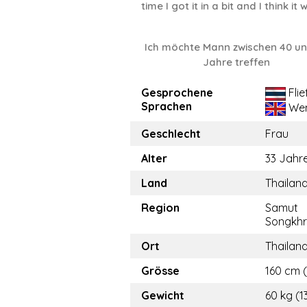
time I got it in a bit and I think it w
Ich möchte Mann zwischen 40 u
Jahre treffen
Gesprochene
Fli
Sprachen
Wen
Geschlecht
Frau
Alter
33 Jahr
Land
Thailan
Region
Samut
Songkh
Ort
Thailan
Grösse
160 cm (
Gewicht
60 kg (1