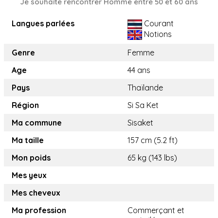
Je souhaite rencontrer Homme entre 50 et 60 ans
Langues parlées
Courant
Notions
Genre
Femme
Age
44 ans
Pays
Thaïlande
Région
Si Sa Ket
Ma commune
Sisaket
Ma taille
157 cm (5.2 ft)
Mon poids
65 kg (143 lbs)
Mes yeux
Mes cheveux
Ma profession
Commerçant et