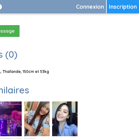
Connexion
Inscription
essage
 (0)
 Thaïlande, 150cm et 53kg
milaires