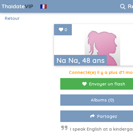
R
Retour
0
Na Na, 48 ans
Connecté(e) il y a plus d'1 mo
Envoyer un flash
Albums
(0)
Partagez
I speak English at a kinderga