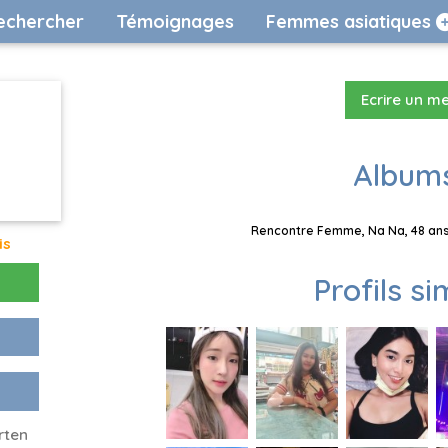
echercher
Témoignages
Femmes asiatiques
Ecrire un m
Albums
Rencontre Femme, Na Na, 48 ans,
is
Profils si
rten