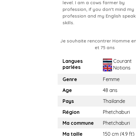
level. I am a cows farmer by
profession, if you don't mind my
profession and my English speak
skills.
Je souhaite rencontrer Homme en
et 75 ans
Langues
Courant
parlées
Notions
Genre
Femme
Age
48 ans
Pays
Thaïlande
Région
Phetchaburi
Ma commune
Phetchaburi
Ma taille
150 cm (4.9 ft)