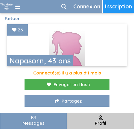
Connexion
Inscription
Retour
26
Napasorn, 43 ans
Connecté(e) il y a plus d'1 mois
Envoyer un flash
Partagez
Messages
Profil