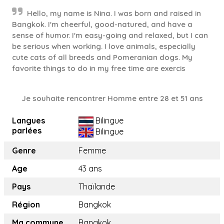
Hello, my name is Nina. I was born and raised in
Bangkok. I'm cheerful, good-natured, and have a
sense of humor. I'm easy-going and relaxed, but I can
be serious when working. I love animals, especially
cute cats of all breeds and Pomeranian dogs. My
favorite things to do in my free time are exercis
Je souhaite rencontrer Homme entre 28 et 51 ans
Langues
Bilingue
parlées
Bilingue
Genre
Femme
Age
43 ans
Pays
Thaïlande
Région
Bangkok
Ma commune
Bangkok