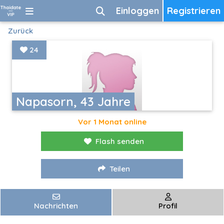
Einloggen
Registrieren
Zurück
24
Napasorn, 43 Jahre
Vor 1 Monat online
Flash senden
Teilen
Nachrichten
Profil