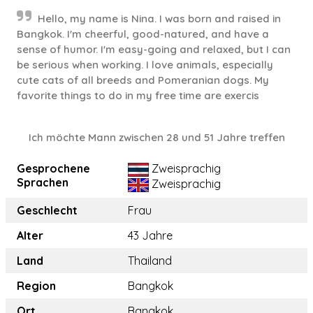
Hello, my name is Nina. I was born and raised in
Bangkok. I'm cheerful, good-natured, and have a
sense of humor. I'm easy-going and relaxed, but I can
be serious when working. I love animals, especially
cute cats of all breeds and Pomeranian dogs. My
favorite things to do in my free time are exercis
Ich möchte Mann zwischen 28 und 51 Jahre treffen
Gesprochene
Zweisprachig
Sprachen
Zweisprachig
Geschlecht
Frau
Alter
43 Jahre
Land
Thailand
Region
Bangkok
Ort
Bangkok