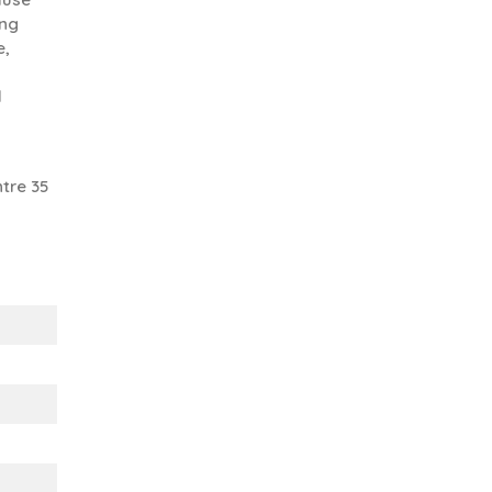
ing
e,
d
tre 35