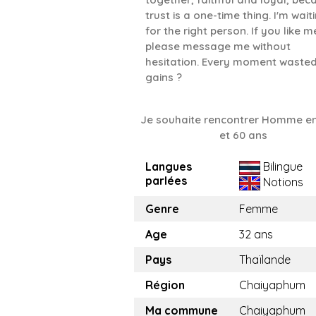
trust is a one-time thing. I'm wait
for the right person. If you like m
please message me without
hesitation. Every moment waste
gains ?
Je souhaite rencontrer Homme en
et 60 ans
Langues
Bilingue
parlées
Notions
Genre
Femme
Age
32 ans
Pays
Thaïlande
Région
Chaiyaphum
Ma commune
Chaiyaphum