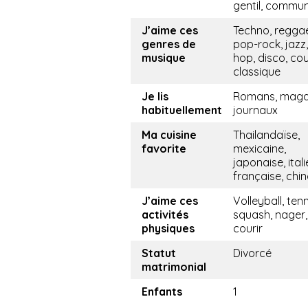
gentil, commu
J’aime ces
Techno, regga
genres de
pop-rock, jazz,
musique
hop, disco, cou
classique
Je lis
Romans, maga
habituellement
journaux
Ma cuisine
Thailandaïse,
favorite
mexicaine,
japonaise, ital
française, chin
J’aime ces
Volleyball, tenn
activités
squash, nager,
physiques
courir
Statut
Divorcé
matrimonial
Enfants
1