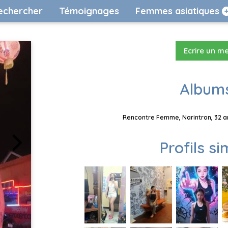
echercher
Témoignages
Femmes asiatiques
Ecrire un m
Albums
Rencontre Femme, Narintron, 32 an
Profils si