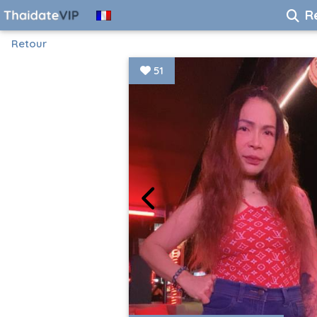
R
Retour
51