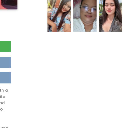
th a
ite
and
ho
ause