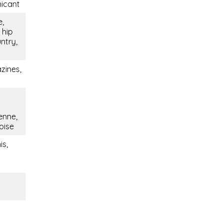
nicant
e,
 hip
ntry,
zines,
ienne,
oise
is,