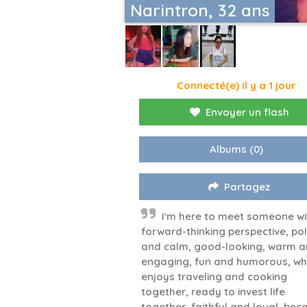
Narintron, 32 ans
Connecté(e) il y a 1 jour
Envoyer un flash
Albums
(0)
Partagez
I'm here to meet someone wi
forward-thinking perspective, pol
and calm, good-looking, warm 
engaging, fun and humorous, w
enjoys traveling and cooking
together, ready to invest life
together, faithful and loyal, bec