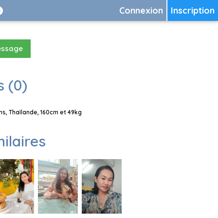
Connexion
Inscription
essage
 (0)
s, Thaïlande, 160cm et 49kg
milaires