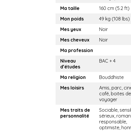
Ma taille
160 cm (5.2 ft)
Mon poids
49 kg (108 lbs)
Mes yeux
Noir
Mes cheveux
Noir
Ma profession
Niveau
BAC + 4
d’études
Ma religion
Bouddhiste
Mes loisirs
Amis, parc, ci
café, boites de 
voyager
Mes traits de
Sociable, sensi
personnalité
sérieux, roman
responsable,
optimiste, hon