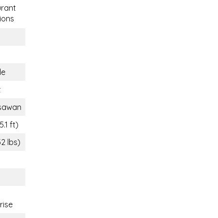
rant
ions
de
t
sawan
.1 ft)
32 lbs)
rise