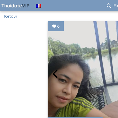
R
Retour
0