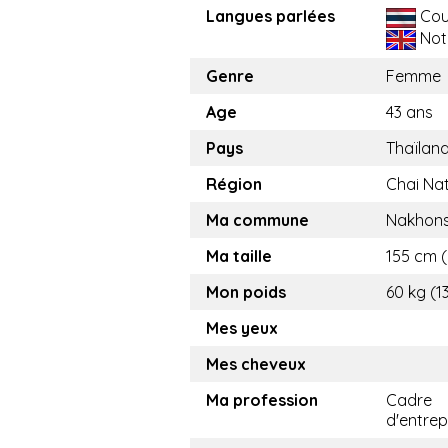
Langues parlées
Cou
Not
Genre
Femme
Age
43 ans
Pays
Thaïlan
Région
Chai Na
Ma commune
Nakhon
Ma taille
155 cm (5
Mon poids
60 kg (1
Mes yeux
Mes cheveux
Ma profession
Cadre
d'entrep