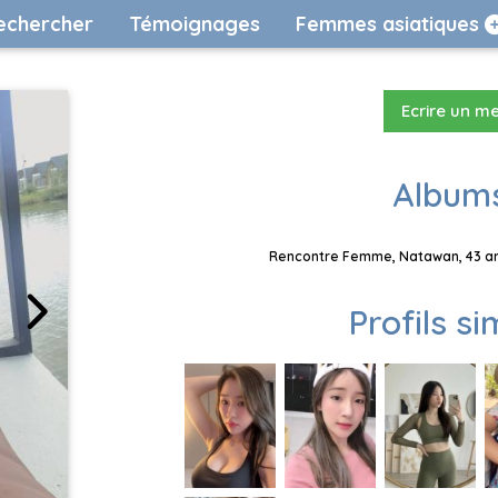
echercher
Témoignages
Femmes asiatiques
Ecrire un m
Albums
Rencontre Femme, Natawan, 43 ans
Profils si