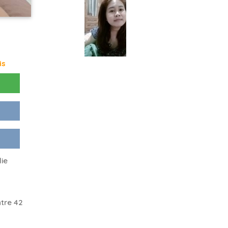
is
lie
tre 42