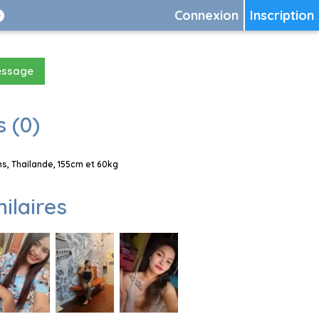
Connexion
Inscription
essage
 (0)
, Thaïlande, 155cm et 60kg
milaires