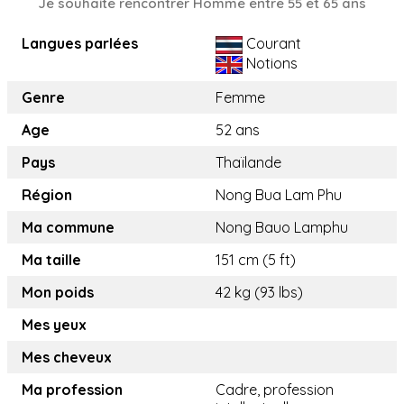
Je souhaite rencontrer Homme entre 55 et 65 ans
Langues parlées
Courant
Notions
Genre
Femme
Age
52 ans
Pays
Thaïlande
Région
Nong Bua Lam Phu
Ma commune
Nong Bauo Lamphu
Ma taille
151 cm (5 ft)
Mon poids
42 kg (93 lbs)
Mes yeux
Mes cheveux
Ma profession
Cadre, profession