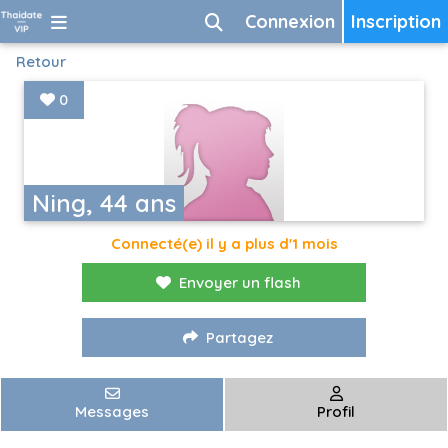
Connexion
Inscription
Retour
0
Ning, 44 ans
Connecté(e) il y a plus d'1 mois
Envoyer un flash
Partagez
Messages
Profil