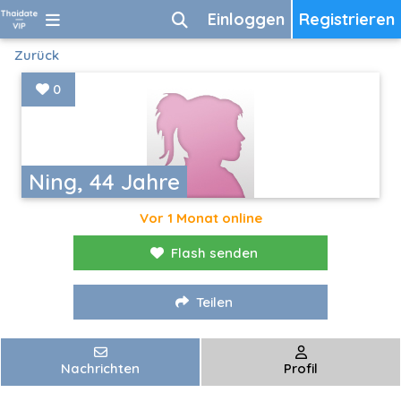
Einloggen
Registrieren
Zurück
0
Ning, 44 Jahre
Vor 1 Monat online
Flash senden
Teilen
Nachrichten
Profil