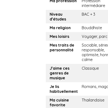
Ma profession
Profession
intermédiaire
Niveau
BAC + 3
d’études
Ma religion
Bouddhiste
Mes loisirs
Voyager, parc
Mes traits de
Sociable, série
personnalité
responsable,
optimiste, hon
calme
J’aime ces
Classique
genres de
musique
Je lis
Romans, maga
habituellement
Ma cuisine
Thailandaïse
favorite