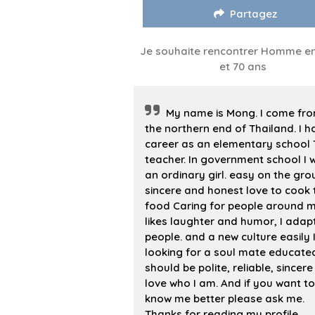
Partagez
Je souhaite rencontrer Homme en
et 70 ans
My name is Mong. I come fr
the northern end of Thailand. I h
career as an elementary school 
teacher. In government school I 
an ordinary girl. easy on the gr
sincere and honest love to cook 
food Caring for people around m
likes laughter and humor, I adap
people. and a new culture easily 
looking for a soul mate educated
should be polite, reliable, sincer
love who I am. And if you want to
know me better please ask me.
Thanks for reading my profile.