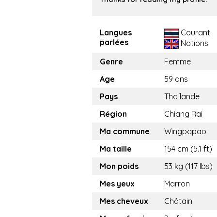
Langues
Courant
parlées
Notions
Genre
Femme
Age
59 ans
Pays
Thaïlande
Région
Chiang Rai
Ma commune
Wingpapao
Ma taille
154 cm (5.1 ft)
Mon poids
53 kg (117 lbs)
Mes yeux
Marron
Mes cheveux
Châtain