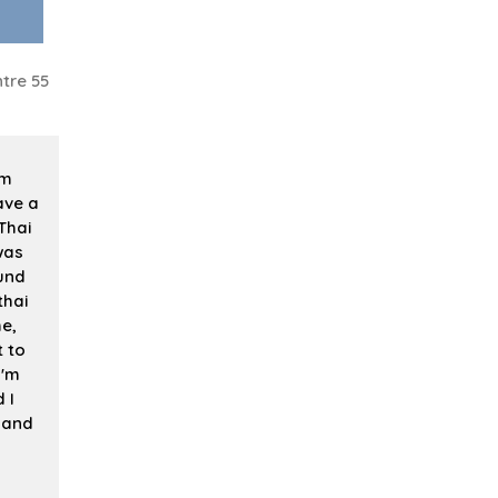
tre 55
om
ave a
Thai
was
ound
thai
e,
t to
I'm
 I
e and