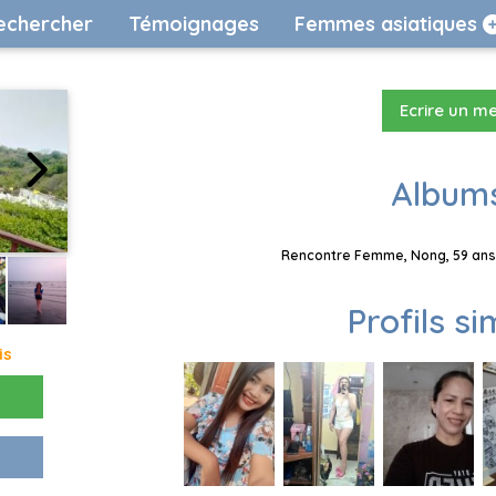
echercher
Témoignages
Femmes asiatiques
Ecrire un m
Albums
Rencontre Femme, Nong, 59 ans,
Profils si
is