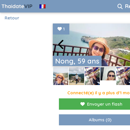
R
Retour
1
Nong, 59 ans
Connecté(e) il y a plus d'1 mo
Envoyer un flash
Albums
(0)