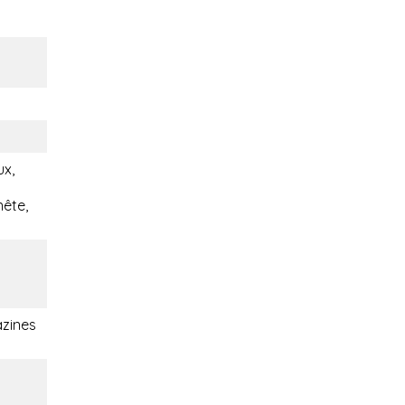
ux,
nête,
zines