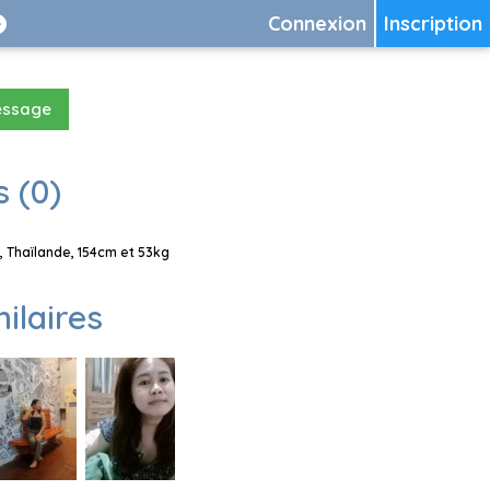
Connexion
Inscription
essage
 (0)
 Thaïlande, 154cm et 53kg
milaires