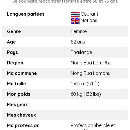
Je souhaite rencontrer Homme entre 50 et 75 ans
Langues parlées
Courant
Notions
Genre
Femme
Age
52 ans
Pays
Thaïlande
Région
Nong Bua Lam Phu
Ma commune
Nong Bua Lamphu
Ma taille
156 cm (5.1 ft)
Mon poids
60 kg (132 lbs)
Mes yeux
Mes cheveux
Ma profession
Profession libérale et