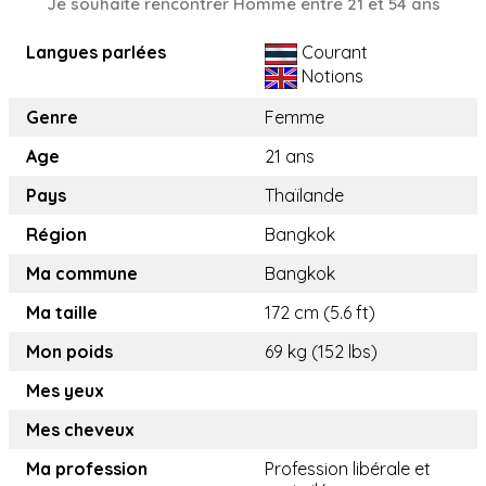
Je souhaite rencontrer Homme entre 21 et 54 ans
Langues parlées
Courant
Notions
Genre
Femme
Age
21 ans
Pays
Thaïlande
Région
Bangkok
Ma commune
Bangkok
Ma taille
172 cm (5.6 ft)
Mon poids
69 kg (152 lbs)
Mes yeux
Mes cheveux
Ma profession
Profession libérale et