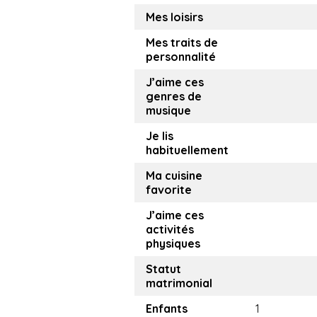
Mes loisirs
Mes traits de
personnalité
J’aime ces
genres de
musique
Je lis
habituellement
Ma cuisine
favorite
J’aime ces
activités
physiques
Statut
matrimonial
Enfants
1