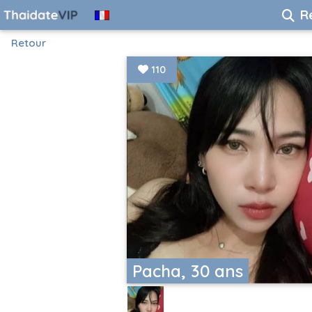
R
Retour
110
Pacha, 30 ans