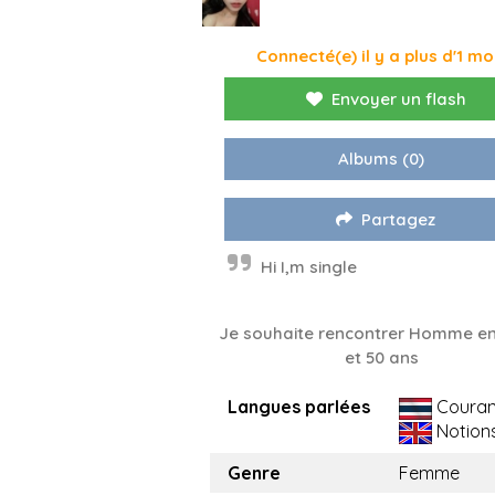
Connecté(e) il y a plus d'1 mo
Envoyer un flash
Albums
(0)
Partagez
Hi I,m single
Je souhaite rencontrer Homme en
et 50 ans
Langues parlées
Couran
Notion
Genre
Femme