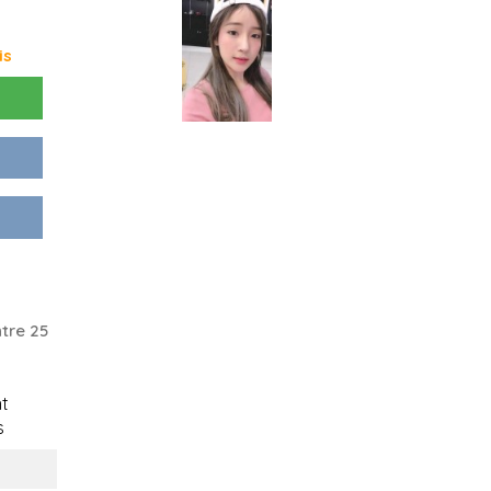
is
tre 25
t
s