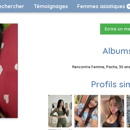
echercher
Témoignages
Femmes asiatiques
Ecrire un m
Albums
Rencontre Femme, Pacha, 30 ans,
Profils si