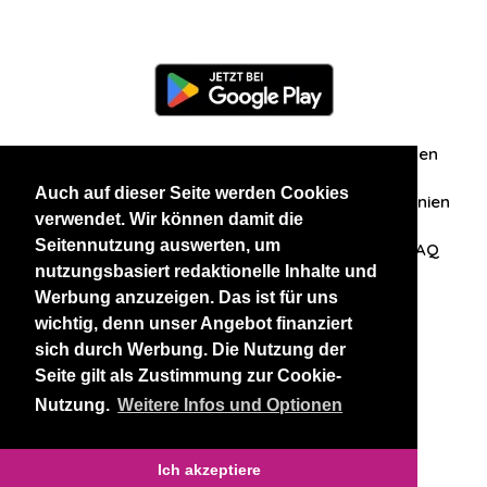
Information
Über uns
Zuschriften/Erfahrungen
Auch auf dieser Seite werden Cookies
Datenschutzerklärung
AGB
Datenschutzrichtlinien
verwendet. Wir können damit die
Seitennutzung auswerten, um
Nehmen Sie Kontakt mit uns auf
Affiliation
FAQ
nutzungsbasiert redaktionelle Inhalte und
Werbung anzuzeigen. Das ist für uns
Unsere anderen Websites
wichtig, denn unser Angebot finanziert
sich durch Werbung. Die Nutzung der
BlackAndBeauties
RussianKisses
Seite gilt als Zustimmung zur Cookie-
Nutzung.
Weitere Infos und Optionen
Copyright 2026 thaidatevip
Ich akzeptiere