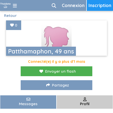
Connexion
Inscription
Retour
0
Patthamaphon, 49 ans
Connecté(e) il y a plus d'1 mois
Envoyer un flash
Partagez
Messages
Profil