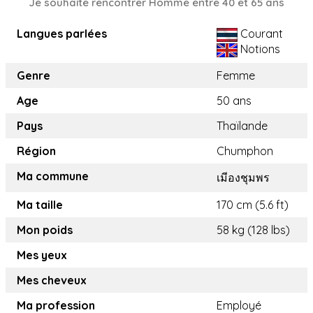
Je souhaite rencontrer Homme entre 40 et 65 ans
Langues parlées
Courant
Notions
Genre
Femme
Age
50 ans
Pays
Thaïlande
Région
Chumphon
Ma commune
เมีองชุมพร
Ma taille
170 cm (5.6 ft)
Mon poids
58 kg (128 lbs)
Mes yeux
Mes cheveux
Ma profession
Employé