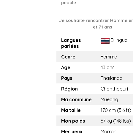
people
Je souhaite rencontrer Homme en
et 71 ans
Langues
Bilingue
parlées
Genre
Femme
Age
43 ans
Pays
Thaïlande
Région
Chanthaburi
Ma commune
Mueang
Ma taille
170 cm (5.6 ft)
Mon poids
67 kg (148 lbs)
Mes yeux
Marron