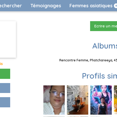
echercher
Témoignages
Femmes asiatiques
Ecrire un m
Albums
Rencontre Femme, Phatchareeya, 43 
is
Profils si