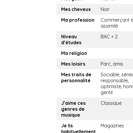
Mes cheveux
Noir
Ma profession
Commerçant e
assimilé
Niveau
BAC + 2
d’études
Ma religion
Mes loisirs
Parc, amis
Mes traits de
Sociable, série
personnalité
responsable,
optimiste, hon
gentil
J’aime ces
Classique
genres de
musique
Je lis
Magazines
habituellement