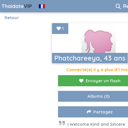
R
Retour
1
Phatchareeya, 43 ans
Connecté(e) il y a plus d'1 mo
Envoyer un flash
Albums
(0)
Partagez
I Welcome Kind and Sincere