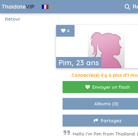
R
Retour
4
Pim, 23 ans
Connecté(e) il y a plus d'1 mo
Envoyer un flash
Albums
(0)
Partagez
Hello I’m Pim from Thailand. 