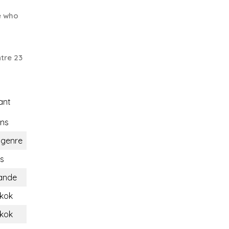
e who
tre 23
ant
ons
sgenre
s
lande
kok
kok