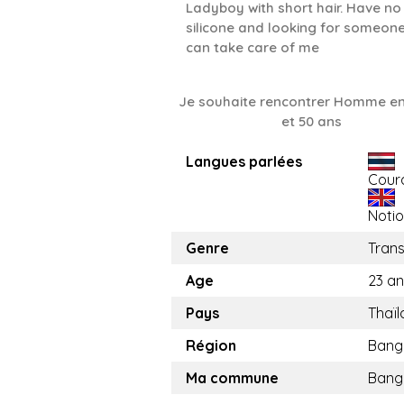
Ladyboy with short hair. Have no
silicone and looking for someon
can take care of me
Je souhaite rencontrer Homme en
et 50 ans
Langues parlées
Cour
Noti
Genre
Tran
Age
23 an
Pays
Thaï
Région
Bang
Ma commune
Bang