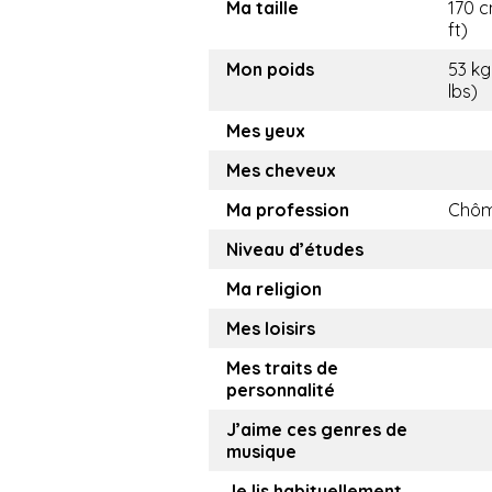
Ma taille
170 c
ft)
Mon poids
53 kg
lbs)
Mes yeux
Mes cheveux
Ma profession
Chôm
Niveau d’études
Ma religion
Mes loisirs
Mes traits de
personnalité
J’aime ces genres de
musique
Je lis habituellement