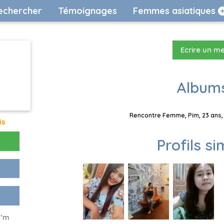
echercher
Témoignages
Femmes asiatiques
Ecrire un m
Albums
Rencontre Femme, Pim, 23 ans, 
is
Profils si
I’m