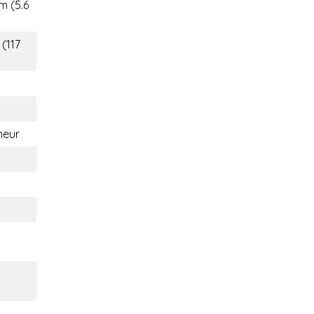
m (5.6
 (117
eur