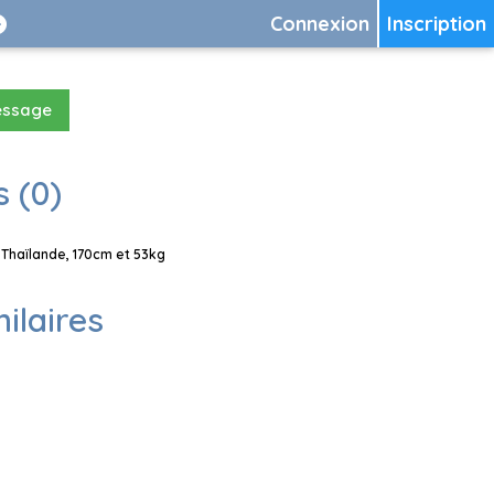
Connexion
Inscription
essage
 (0)
Thaïlande, 170cm et 53kg
milaires