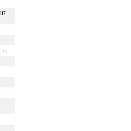
117
slos