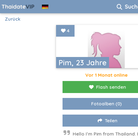
Such
Zurück
4
Pim, 23 Jahre
Vor 1 Monat online
Flash senden
Fotoalben
(0)
Teilen
Hello I’m Pim from Thailand. 