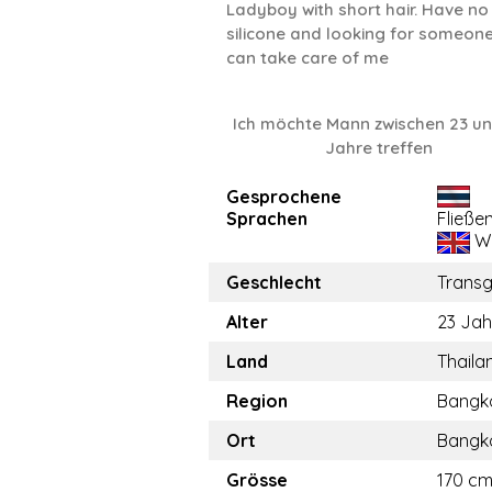
Ladyboy with short hair. Have no
silicone and looking for someon
can take care of me
Ich möchte Mann zwischen 23 un
Jahre treffen
Gesprochene
Sprachen
Fließe
We
Geschlecht
Trans
Alter
23 Jah
Land
Thaila
Region
Bangk
Ort
Bangk
Grösse
170 cm