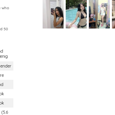
e who
d 50
nd
nig
gender
re
nd
ok
ok
 (5.6