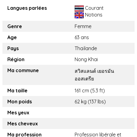
Langues parlées
Courant
Notions
Genre
Femme
Age
63 ans
Pays
Thaïlande
Région
Nong Khai
Ma commune
สวิสแลนด์ เยอรมัน
ออสเตรีย
Ma taille
161 cm (5.3 ft)
Mon poids
62 kg (137 lbs)
Mes yeux
Mes cheveux
Ma profession
Profession libérale et