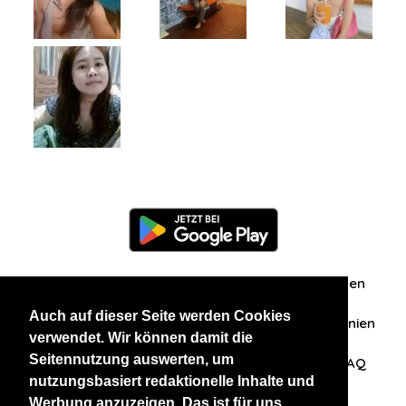
Information
Über uns
Zuschriften/Erfahrungen
Auch auf dieser Seite werden Cookies
Datenschutzerklärung
AGB
Datenschutzrichtlinien
verwendet. Wir können damit die
Seitennutzung auswerten, um
Nehmen Sie Kontakt mit uns auf
Affiliation
FAQ
nutzungsbasiert redaktionelle Inhalte und
Werbung anzuzeigen. Das ist für uns