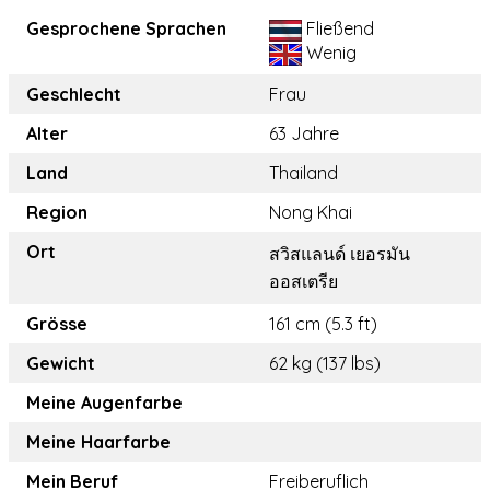
Gesprochene Sprachen
Fließend
Wenig
Geschlecht
Frau
Alter
63 Jahre
Land
Thailand
Region
Nong Khai
Ort
สวิสแลนด์ เยอรมัน
ออสเตรีย
Grösse
161 cm (5.3 ft)
Gewicht
62 kg (137 lbs)
Meine Augenfarbe
Meine Haarfarbe
Mein Beruf
Freiberuflich