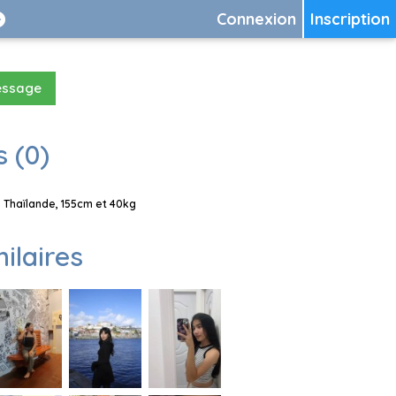
Connexion
Inscription
essage
 (0)
 Thaïlande, 155cm et 40kg
milaires