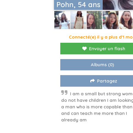
Pohn, 54 ans
Connecté(e) il y a plus d'1 mo
Envoyer un flash
Albums
(0)
Partagez
I am a small but strong wom
do not have children I am looking
a man who is more capable tha
and can teach me more than I
already am