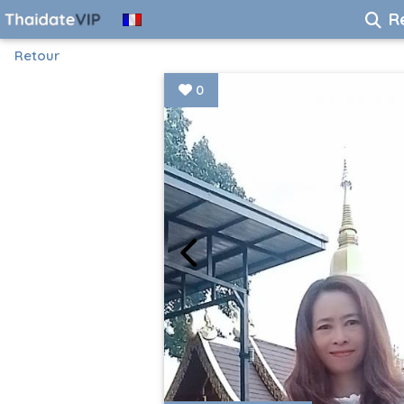
R
Retour
0