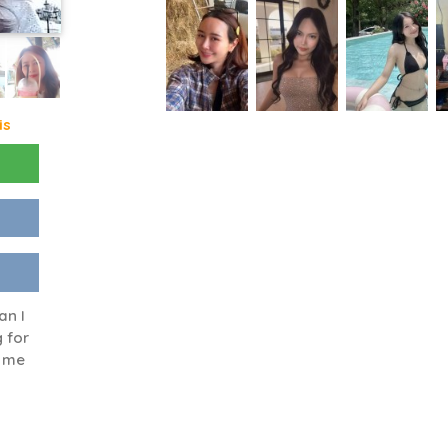
is
an I
 for
n me