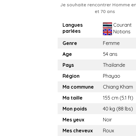
Je souhaite rencontrer Homme en
et 70 ans
Langues
Courant
parlées
Notions
Genre
Femme
Age
54 ans
Pays
Thaïlande
Région
Phayao
Ma commune
Chiang Kham
Ma taille
155 cm (5.1 ft)
Mon poids
40 kg (88 lbs)
Mes yeux
Noir
Mes cheveux
Roux